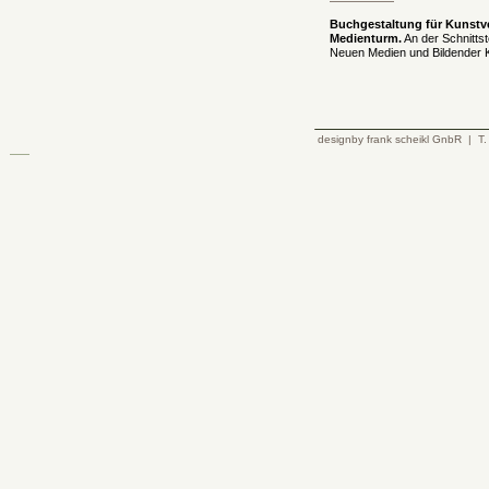
Buchgestaltung für Kunstv
Medienturm.
An der Schnittst
Neuen Medien und Bildender 
designby frank scheikl GnbR | T